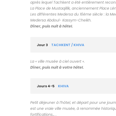
après lequel Tachkent a été entièrement recons
La Place de Mustaqillik, anciennement Place Lé
Les différentes Medersa du 16ème siècle : la M
Medersa Abdoul- Kassym-Cheikh.
Dîner, puis nuit à hôtel.
Jour 3
TACHKENT / KHIVA
La « ville musée à ciel ouvert ».
Dîner, puis nuit à votre hôtel.
Jours 4-5
KHIVA
Petit déjeuner à l’hôtel, et départ pour une jou
est une vraie ville musée, à renommée historiqu
fortifications… .