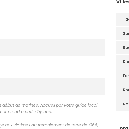
Ville
Ta
Sa
Bo
Kh
Fe
Sh
No
en début de matinée. Accueil par votre guide local
r et prendre petit déjeuner.
gé aux victimes du tremblement de terre de 1966,
Horai