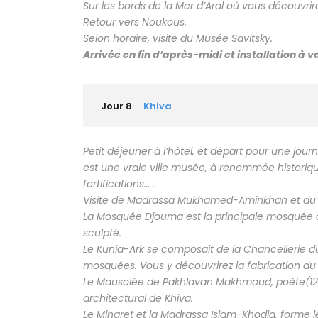
Sur les bords de la Mer d’Aral où vous découvrir
Retour vers Noukous.
Selon horaire, visite du Musée Savitsky.
Arrivée en fin d’après-midi et installation à vo
Jour 8
Khiva
Petit déjeuner à l’hôtel, et départ pour une jou
est une vraie ville musée, à renommée historiqu
fortifications… .
Visite de Madrassa Mukhamed-Aminkhan et du M
La Mosquée Djouma est la principale mosquée d
sculpté.
Le Kunia-Ark se composait de la Chancellerie d
mosquées. Vous y découvrirez la fabrication du b
Le Mausolée de Pakhlavan Makhmoud, poète(12
architectural de Khiva.
Le Minaret et la Madrassa Islam-Khodja, forme 