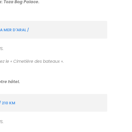
a: Toza Bog Palace.
 MER D'ARAL /
S.
rez le « Cimetière des bateaux ».
tre hôtel.
/ 210 KM
S.