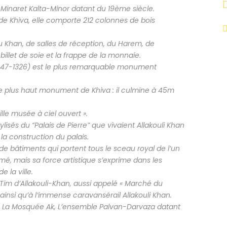
inaret Kalta-Minor datant du 19ème siècle.
e Khiva, elle comporte 212 colonnes de bois
u Khan, de salles de réception, du Harem, de
illet de soie et la frappe de la monnaie.
47-1326) est le plus remarquable monument
le plus haut monument de Khiva : il culmine à 45m
ville musée à ciel ouvert ».
lisés du “Palais de Pierre” que vivaient Allakouli Khan
la construction du palais.
e bâtiments qui portent tous le sceau royal de l’un
rmé, mais sa force artistique s’exprime dans les
e la ville.
Tim d’Allakouli-Khan, aussi appelé « Marché du
r, ainsi qu’à l’immense caravansérail Allakouli Khan.
n), La Mosquée Ak, L’ensemble Palvan-Darvaza datant