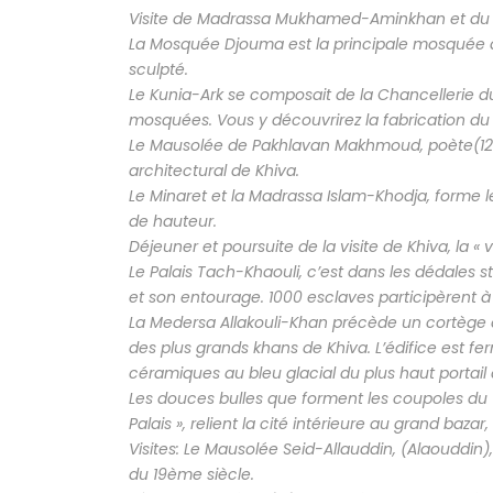
Visite de Madrassa Mukhamed-Aminkhan et du M
La Mosquée Djouma est la principale mosquée d
sculpté.
Le Kunia-Ark se composait de la Chancellerie d
mosquées. Vous y découvrirez la fabrication du b
Le Mausolée de Pakhlavan Makhmoud, poète(12
architectural de Khiva.
Le Minaret et la Madrassa Islam-Khodja, forme 
de hauteur.
Déjeuner et poursuite de la visite de Khiva, la « 
Le Palais Tach-Khaouli, c’est dans les dédales sty
et son entourage. 1000 esclaves participèrent à 
La Medersa Allakouli-Khan précède un cortège d
des plus grands khans de Khiva. L’édifice est fe
céramiques au bleu glacial du plus haut portail d
Les douces bulles que forment les coupoles du 
Palais », relient la cité intérieure au grand baza
Visites: Le Mausolée Seid-Allauddin, (Alaouddi
du 19ème siècle.