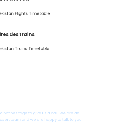
res des trains
Get a Question?
o not hesitage to give us a call. We are an
xpert team and we are happy to talk to you.