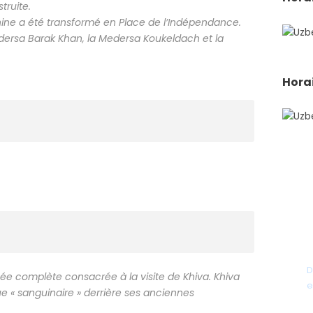
truite.
nine a été transformé en Place de l’Indépendance.
edersa Barak Khan, la Medersa Koukeldach et la
Horai
D
rnée complète consacrée à la visite de Khiva. Khiva
e
e « sanguinaire » derrière ses anciennes