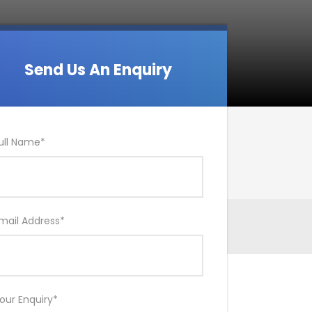
Send Us An Enquiry
ull Name
*
mail Address
*
our Enquiry
*