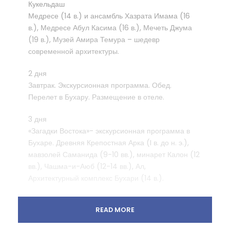
Кукельдаш
Медресе (14 в.) и ансамбль Хазрата Имама (16
в.), Медресе Абул Касима (16 в.), Мечеть Джума
(19 в.), Музей Амира Темура – шедевр
современной архитектуры.
2 дня
Завтрак. Экскурсионная программа. Обед.
Перелет в Бухару. Размещение в отеле.
3 дня
«Загадки Востока»- экскурсионная программа в
Бухаре. Древняя Крепостная Арка (I в. до н. э.),
мавзолей Саманида (9-10 вв.), минарет Калон (12
вв.), Чашма-и-Аюб (12-14 вв.), Ал,
Архитектурный комплекс Бухари (14 в.).
4 день
READ MORE
Продолжение экскурсионной программы. Медресе
Улугбека (15 в.), Медресе Абдулазизхана (16 в.),